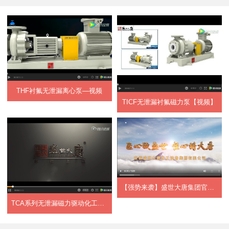
THF衬氟无泄漏离心泵—视频
TICF无泄漏衬氟磁力泵【视频】
【强势来袭】盛世大唐集团官方宣传片正式上...
TCA系列无泄漏磁力驱动化工流程泵【视频