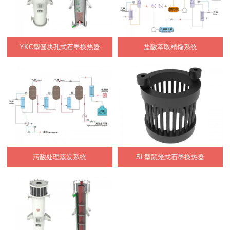
YKC型圆块孔式石墨换热器
盐酸萃取精馏系统
污酸处理蒸发系统
SL型鼠笼式石墨换热器