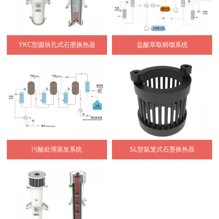
YKC型圆块孔式石墨换热器
盐酸萃取精馏系统
污酸处理蒸发系统
SL型鼠笼式石墨换热器