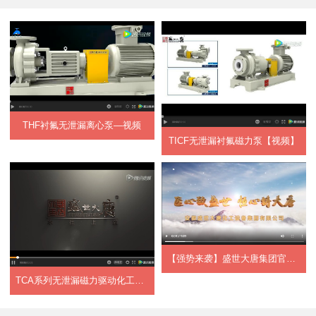
THF衬氟无泄漏离心泵—视频
TICF无泄漏衬氟磁力泵【视频】
【强势来袭】盛世大唐集团官方宣传片正式上...
TCA系列无泄漏磁力驱动化工流程泵【视频