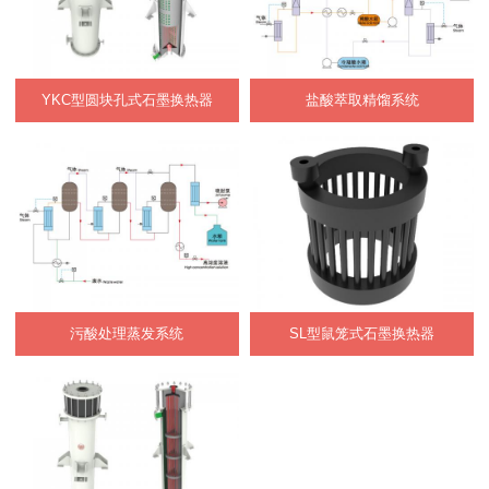
YKC型圆块孔式石墨换热器
盐酸萃取精馏系统
污酸处理蒸发系统
SL型鼠笼式石墨换热器