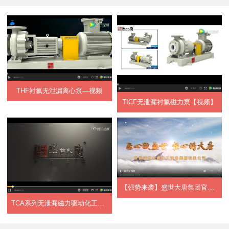
THF衬氟无泄漏离心泵—视频
TICF无泄漏衬氟磁力泵【视频】
【强势来袭】盛世大唐集团官方宣传片正式上...
TCA系列无泄漏磁力驱动化工流程泵【视频