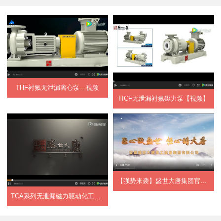
THF衬氟无泄漏离心泵—视频
TICF无泄漏衬氟磁力泵【视频】
【强势来袭】盛世大唐集团官方宣传片正式上...
TCA系列无泄漏磁力驱动化工流程泵【视频