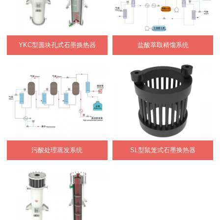
YKC型圆块孔式石墨换热器
盐酸萃取精馏系统
污酸处理蒸发系统
SL型鼠笼式石墨换热器