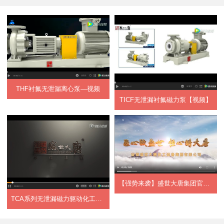
THF衬氟无泄漏离心泵—视频
TICF无泄漏衬氟磁力泵【视频】
【强势来袭】盛世大唐集团官方宣传片正式上...
TCA系列无泄漏磁力驱动化工流程泵【视频