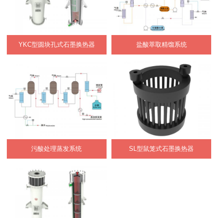
YKC型圆块孔式石墨换热器
盐酸萃取精馏系统
污酸处理蒸发系统
SL型鼠笼式石墨换热器